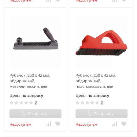
Недоступен
Недоступен
Рубанок, 250 х 42 мм,
Рубанок, 250 х 42 мм,
обдирочный,
обдирочный,
металлический, для
пластмассовый, для
гипсокартона,
гипсокартона Matrix
Цены по запросу
Цены по запросу
переставная ручка Matrix
0
0
В корзину
В корзину
Недоступен
Недоступен