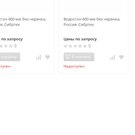
гон 400 мм без черенка,
Водосгон 600 мм без черенка,
я. Сибртеx
Россия. Сибртеx
 по запросу
Цены по запросу
0
0
 корзину
В корзину
ступен
Недоступен