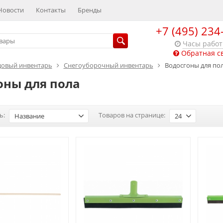
Новости
Контакты
Бренды
+7 (495) 234
Часы рабо
Обратная с
довый инвентарь
Снегоуборочный инвентарь
Водосгоны для по
оны для пола
ь:
Товаров на странице:
Название
24