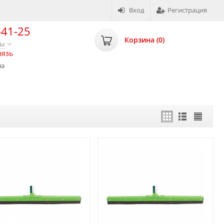
Вход
Регистрация
-41-25
Корзина (
0
)
ты
вязь
ла