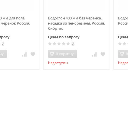
0 мм для пола,
Водосгон 400 мм без черенка,
Водос
черенок Россия.
насадка из пенорезины, Россия.
Росси
Сибртеx
просу
Цены по запросу
Цены
0
0
ну
В корзину
В
Недоступен
Недо