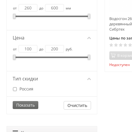
от
до
мм
Водосгон 26
деревянный 
Сибртеx
Цена
Цены по за
от
до
руб.
В корзи
Недоступен
Тип скидки
Россия
Очистить