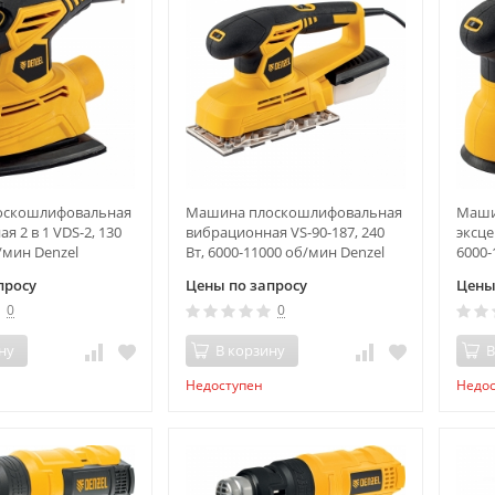
оскошлифовальная
Машина плоскошлифовальная
Маши
 2 в 1 VDS-2, 130
вибрационная VS-90-187, 240
эксце
/мин Denzel
Вт, 6000-11000 об/мин Denzel
6000-
просу
Цены по запросу
Цены
0
0
ну
В корзину
В
Недоступен
Недо