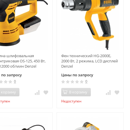
на шлифовальная
Фен технический HG-2000E,
нтриковая OS-125, 450 Вт,
2000 Вт, 2 режима, LCD дисплей
12000 об/мин Denzel
Denzel
 по запросу
Цены по запросу
0
0
 корзину
В корзину
ступен
Недоступен