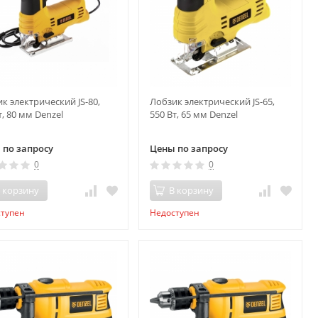
к электрический JS-80,
Лобзик электрический JS-65,
т, 80 мм Denzel
550 Вт, 65 мм Denzel
 по запросу
Цены по запросу
0
0
 корзину
В корзину
ступен
Недоступен