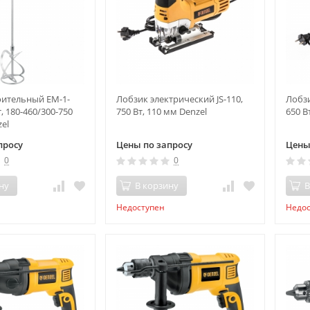
оительный EM-1-
Лобзик электрический JS-110,
Лобзи
т, 180-460/300-750
750 Вт, 110 мм Denzel
650 В
el
просу
Цены по запросу
Цены
0
0
ну
В корзину
В
Недоступен
Недо