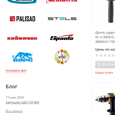
Дрель ударна
Вт, 0-3000/0
48000/0-1760
скорости De
Цены по за
В корзи
показать все
Недоступен
Блог
15 мая 2020
Запущен сайт ТД МИ
Все записи