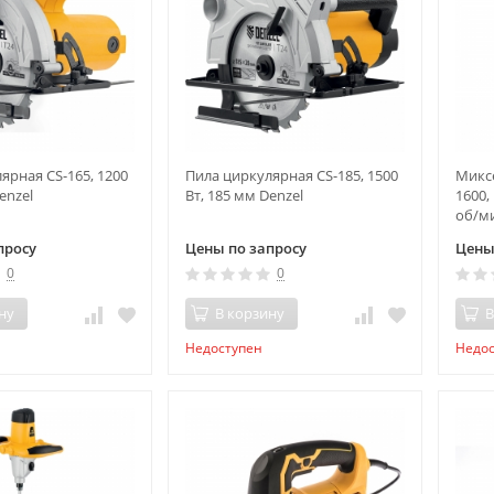
ярная CS-165, 1200
Пила циркулярная CS-185, 1500
Микс
enzel
Вт, 185 мм Denzel
1600,
об/ми
просу
Цены по запросу
Цены
0
0
ну
В корзину
В
Недоступен
Недо