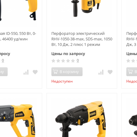
я ID-550, 550 Вт, 0-
Перфоратор электрический
Перф
, 46400 уд/мин
RHV-1050-38-max, SDS-max, 1050
RHV-1
Вт, 10 Дж, 2 плюс 1 режим
Дж, 3
Denzel
просу
Цены по запросу
Цены
0
0
ну
В корзину
В
Недоступен
Недо