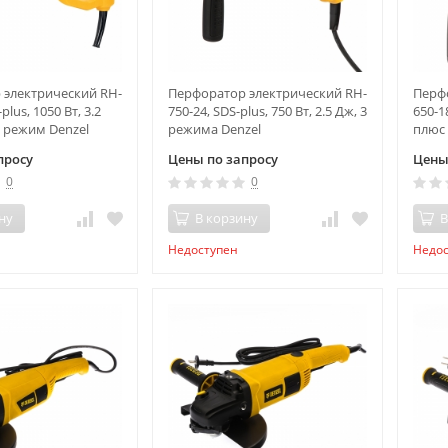
 электрический RH-
Перфоратор электрический RH-
Перф
plus, 1050 Вт, 3.2
750-24, SDS-plus, 750 Вт, 2.5 Дж, 3
650-18
1 режим Denzel
режима Denzel
плюс 
просу
Цены по запросу
Цены
0
0
ну
В корзину
В
Недоступен
Недо