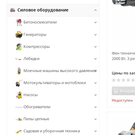
Силовое оборудование
Бетоносмесители
Генераторы
Компрессоры
Фен технич
2000 Вт, 3 р
Лебедки
Моечные машины высокого давления
Цены по за
Мотокультиваторы и мотоблоки
В корзи
Насосы
Недоступен
Обогреватели
Пилы цепные
Садовая и уборочная техника