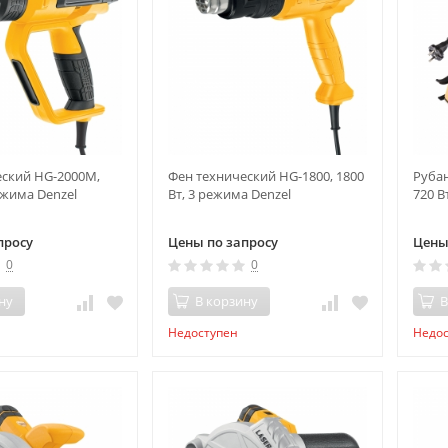
еский HG-2000M,
Фен технический HG-1800, 1800
Рубан
ежима Denzel
Вт, 3 режима Denzel
720 В
просу
Цены по запросу
Цены
0
0
ну
В корзину
В
Недоступен
Недо