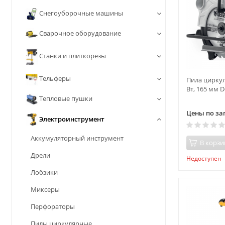
Снегоуборочные машины
Сварочное оборудование
Станки и плиткорезы
Тельферы
Пила циркул
Вт, 165 мм D
Тепловые пушки
Цены по за
Электроинструмент
Аккумуляторный инструмент
В корзи
Дрели
Недоступен
Лобзики
Миксеры
Перфораторы
Пилы циркулярные