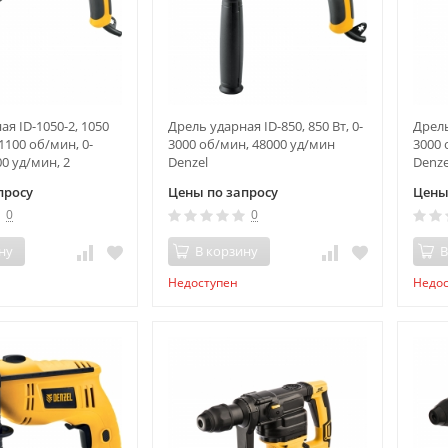
я ID-1050-2, 1050
Дрель ударная ID-850, 850 Вт, 0-
Дрель
-1100 об/мин, 0-
3000 об/мин, 48000 уд/мин
3000 
0 уд/мин, 2
Denzel
Denze
nzel
просу
Цены по запросу
Цены
0
0
ну
В корзину
В
Недоступен
Недо