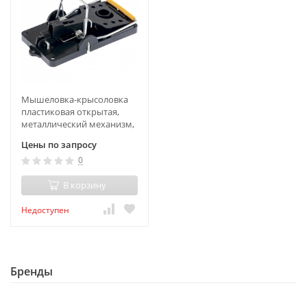
Мышеловка-крысоловка
пластиковая открытая,
металлический механизм,
большая, 140 х 75 мм
Цены по запросу
Сибртех
0
В корзину
Недоступен
Бренды