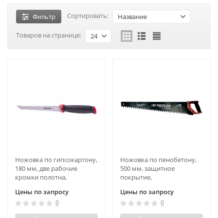
Сортировать:
Фильтр
Название
Товаров на странице:
24
Ножовка по гипсокартону,
Ножовка по пенобетону,
180 мм, две рабочие
500 мм, защитное
кромки полотна,
покрытие,
двухкомпонентная
твердосплавные напайки
Цены по запросу
Цены по запросу
рукоятка Matrix
на зубья,
0
0
двухкомпонентная
рукоятка Matrix